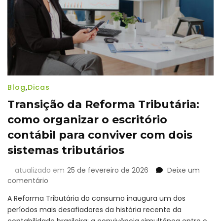
forma
estratégica
Blog
,
Dicas
Transição da Reforma Tributária:
como organizar o escritório
contábil para conviver com dois
sistemas tributários
atualizado em
25 de fevereiro de 2026
Deixe um
em
comentário
Transição
A Reforma Tributária do consumo inaugura um dos
da
períodos mais desafiadores da história recente da
Reforma