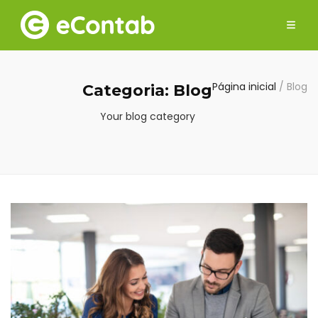
g e-Contab
Bem-vindo ao blog e-Contab
Página inicial
/
Blog
Categoria:
Blog
Your blog category