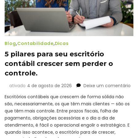
Blog
,
Contabilidade
,
Dicas
5 pilares para seu escritório
contábil crescer sem perder o
controle.
em
ativado
4 de agosto de 2026
Deixe um comentário
5
Escritórios contábeis que crescem de forma sólida não
pil
são, necessariamente, os que têm mais clientes — são os
par
que têm mais controle. Entre prazos fiscais, folha de
seu
esc
pagamento, obrigações acessórias e o dia a dia de
con
atendimento, é fácil o operacional engolir o estratégico. E
cre
quando isso acontece, o escritório para de crescer,
se