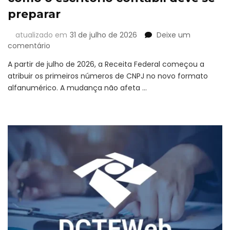
preparar
atualizado em
31 de julho de 2026
Deixe um
em
comentário
CNPJ
A partir de julho de 2026, a Receita Federal começou a
Alfanumérico:
atribuir os primeiros números de CNPJ no novo formato
o
alfanumérico. A mudança não afeta …
que
muda
e
como
o
escritório
contábil
deve
se
preparar