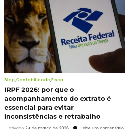
aten
à
gest
de
crede
no
escrit
contá
Blog
,
Contabilidade
,
Fiscal
IRPF 2026: por que o
acompanhamento do extrato é
essencial para evitar
inconsistências e retrabalho
e
ativado
24 de março de 2026
Deixe um comentário