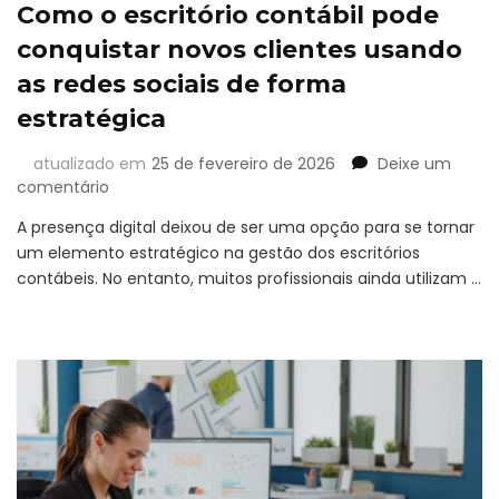
Como o escritório contábil pode
conquistar novos clientes usando
as redes sociais de forma
estratégica
atualizado em
25 de fevereiro de 2026
Deixe um
em
comentário
Como
A presença digital deixou de ser uma opção para se tornar
o
um elemento estratégico na gestão dos escritórios
escritório
contábeis. No entanto, muitos profissionais ainda utilizam …
contábil
pode
conquistar
novos
clientes
usando
as
redes
sociais
de