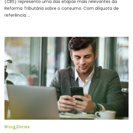
(CBS) representa uma das etapas mais relevantes da
alíquota
Reforma Tributária sobre o consumo. Com alíquota de
de
8,8%
referência …
a
partir
de
2027:
o
que
muda
na
prática
para
empresas
e
escritórios
contábeis
Blog
,
Dicas