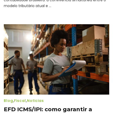
contabilidade brasileira: a convivência simultânea entre o
Tributária:
como
modelo tributário atual e …
organizar
o
escritório
contábil
para
conviver
com
dois
sistemas
tributários
Blog
,
Fiscal
,
Noticias
EFD ICMS/IPI: como garantir a