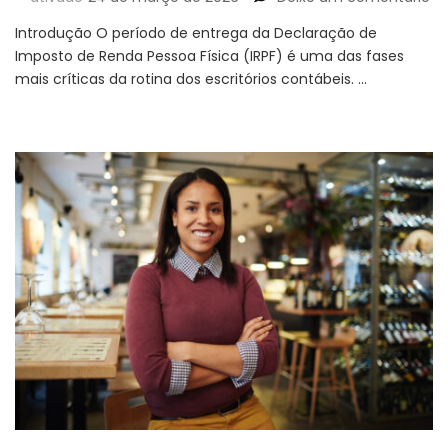
IR
Introdução O período de entrega da Declaração de
20
Imposto de Renda Pessoa Física (IRPF) é uma das fases
po
mais críticas da rotina dos escritórios contábeis. …
qu
o
a
do
ex
é
es
pa
ev
in
e
re