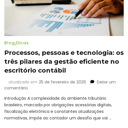
inventário
de
março
Blog
,
Dicas
Processos, pessoas e tecnologia: os
três pilares da gestão eficiente no
escritório contábil
atualizado em
25 de fevereiro de 2026
Deixe um
em
comentário
Processos,
Introdução A complexidade do ambiente tributário
pessoas
brasileiro, marcada por obrigações acessórias digitais,
e
fiscalização eletrônica e constantes atualizações
tecnologia:
os
normativas, impõe ao contador um desafio que vai …
três