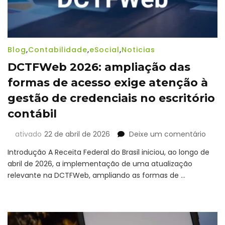
Blog
,
Contabilidade
,
eSocial
,
Noticias
DCTFWeb 2026: ampliação das
formas de acesso exige atenção à
gestão de credenciais no escritório
contábil
em
ativado
22 de abril de 2026
Deixe um comentário
DCT
Introdução A Receita Federal do Brasil iniciou, ao longo de
2026:
abril de 2026, a implementação de uma atualização
ampl
relevante na DCTFWeb, ampliando as formas de …
das
form
de
aces
exige