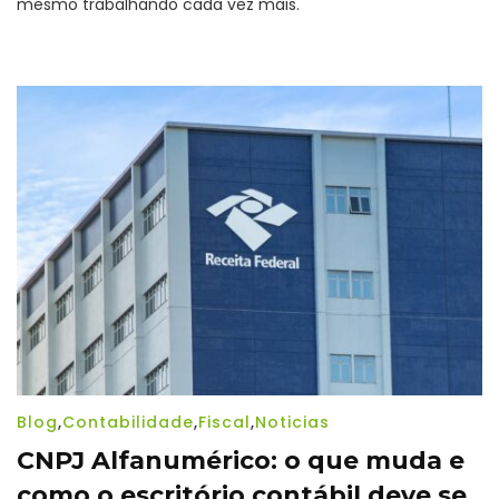
mesmo trabalhando cada vez mais.
per
o
con
Blog
,
Contabilidade
,
Fiscal
,
Noticias
CNPJ Alfanumérico: o que muda e
como o escritório contábil deve se