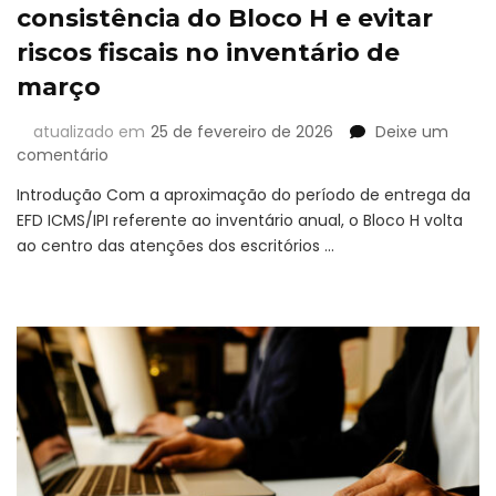
consistência do Bloco H e evitar
riscos fiscais no inventário de
março
atualizado em
25 de fevereiro de 2026
Deixe um
em
comentário
EFD
Introdução Com a aproximação do período de entrega da
ICMS/IPI:
EFD ICMS/IPI referente ao inventário anual, o Bloco H volta
como
ao centro das atenções dos escritórios …
garantir
a
consistência
do
Bloco
H
e
evitar
riscos
fiscais
no