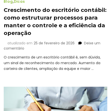
Blog
,
Dicas
Crescimento do escritório contábil:
como estruturar processos para
manter o controle e a eficiência da
operação
atualizado em
25 de fevereiro de 2026
Deixe um
em
comentário
Crescimento
O crescimento de um escritório contábil é, sem dúvida,
do
um sinal de reconhecimento do mercado. Aumento da
escritório
carteira de clientes, ampliação da equipe e maior …
contábil:
como
estruturar
processos
para
manter
o
controle
e