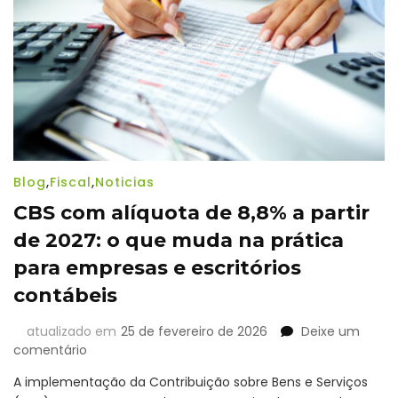
a
eficiência
da
operação
Blog
,
Fiscal
,
Noticias
CBS com alíquota de 8,8% a partir
de 2027: o que muda na prática
para empresas e escritórios
contábeis
atualizado em
25 de fevereiro de 2026
Deixe um
em
comentário
CBS
A implementação da Contribuição sobre Bens e Serviços
com