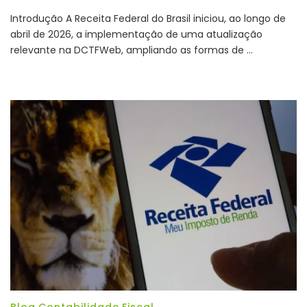
DCT
Introdução A Receita Federal do Brasil iniciou, ao longo de
2026:
abril de 2026, a implementação de uma atualização
ampl
relevante na DCTFWeb, ampliando as formas de …
das
form
de
aces
exige
aten
à
gest
de
crede
no
escrit
contá