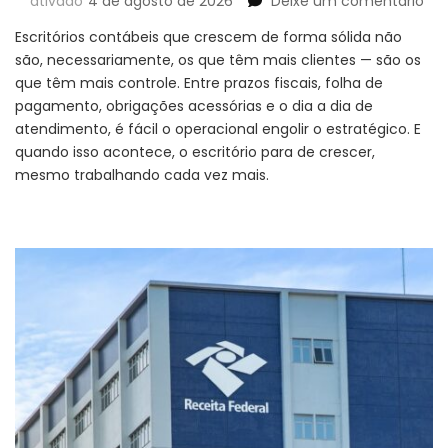
em
ativado
4 de agosto de 2026
Deixe um comentário
5
Escritórios contábeis que crescem de forma sólida não
pil
são, necessariamente, os que têm mais clientes — são os
par
que têm mais controle. Entre prazos fiscais, folha de
seu
esc
pagamento, obrigações acessórias e o dia a dia de
con
atendimento, é fácil o operacional engolir o estratégico. E
cre
quando isso acontece, o escritório para de crescer,
se
mesmo trabalhando cada vez mais.
per
o
con