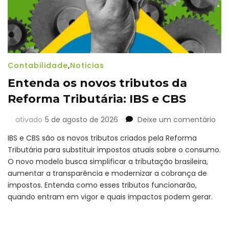
Contabilidade
,
Noticias
Entenda os novos tributos da
Reforma Tributária: IBS e CBS
em
ativado
5 de agosto de 2026
Deixe um comentário
Ent
IBS e CBS são os novos tributos criados pela Reforma
os
Tributária para substituir impostos atuais sobre o consumo.
nov
O novo modelo busca simplificar a tributação brasileira,
trib
da
aumentar a transparência e modernizar a cobrança de
Ref
impostos. Entenda como esses tributos funcionarão,
Trib
quando entram em vigor e quais impactos podem gerar.
IBS
e
CBS