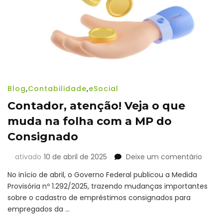
e
re
Blog
,
Contabilidade
,
eSocial
Contador, atenção! Veja o que
muda na folha com a MP do
Consignado
em
ativado
10 de abril de 2025
Deixe um comentário
Conta
No início de abril, o Governo Federal publicou a Medida
atenç
Provisória nº 1.292/2025, trazendo mudanças importantes
Veja
sobre o cadastro de empréstimos consignados para
o
que
empregados da …
muda