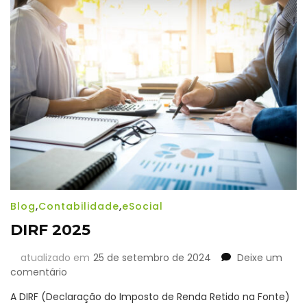
Or
se
co
Su
Blog
,
Contabilidade
,
eSocial
DIRF 2025
atualizado em
25 de setembro de 2024
Deixe um
em
comentário
DIRF
A DIRF (Declaração do Imposto de Renda Retido na Fonte)
2025