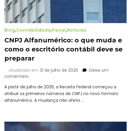
Blog
,
Contabilidade
,
Fiscal
,
Noticias
CNPJ Alfanumérico: o que muda e
como o escritório contábil deve se
preparar
atualizado em
31 de julho de 2026
Deixe um
em
comentário
CNPJ
A partir de julho de 2026, a Receita Federal começou a
Alfanumérico:
atribuir os primeiros números de CNPJ no novo formato
o
alfanumérico. A mudança não afeta …
que
muda
e
como
o