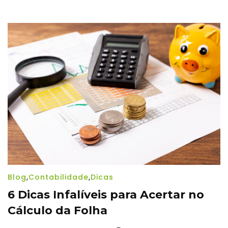
na
folha
com
a
MP
do
Consi
Blog
,
Contabilidade
,
Dicas
6 Dicas Infalíveis para Acertar no
Cálculo da Folha