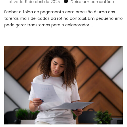
em
ativado
9 de abril de 2025
Deixe um comentário
6
Fechar a folha de pagamento com precisão é uma das
Dicas
tarefas mais delicadas da rotina contábil. Um pequeno erro
Infalív
pode gerar transtornos para o colaborador …
para
Acerta
no
Cálcul
da
Folha