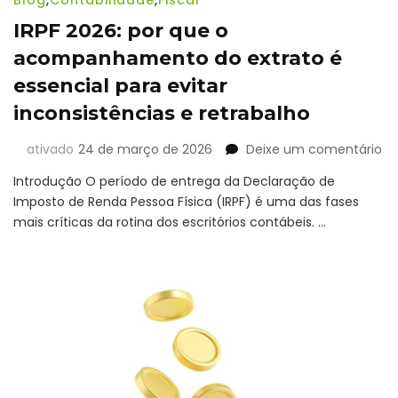
Blog
,
Contabilidade
,
Fiscal
IRPF 2026: por que o
acompanhamento do extrato é
essencial para evitar
inconsistências e retrabalho
e
ativado
24 de março de 2026
Deixe um comentário
IR
Introdução O período de entrega da Declaração de
20
Imposto de Renda Pessoa Física (IRPF) é uma das fases
po
mais críticas da rotina dos escritórios contábeis. …
qu
o
a
do
ex
é
es
pa
ev
in