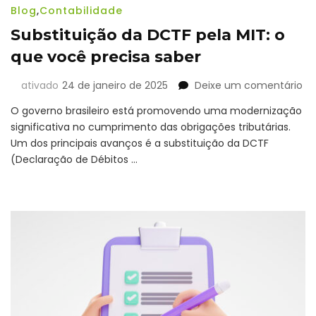
Blog
,
Contabilidade
Substituição da DCTF pela MIT: o
que você precisa saber
e
ativado
24 de janeiro de 2025
Deixe um comentário
Su
O governo brasileiro está promovendo uma modernização
da
significativa no cumprimento das obrigações tributárias.
DC
Um dos principais avanços é a substituição da DCTF
pe
MI
(Declaração de Débitos …
o
qu
vo
pr
sa