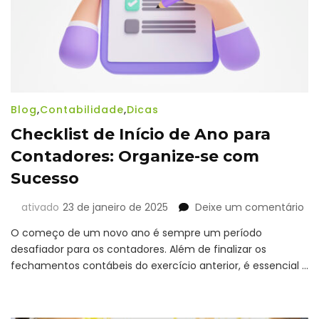
Blog
,
Contabilidade
,
Dicas
Checklist de Início de Ano para
Contadores: Organize-se com
Sucesso
e
ativado
23 de janeiro de 2025
Deixe um comentário
Che
O começo de um novo ano é sempre um período
de
desafiador para os contadores. Além de finalizar os
Iní
fechamentos contábeis do exercício anterior, é essencial …
de
An
pa
Co