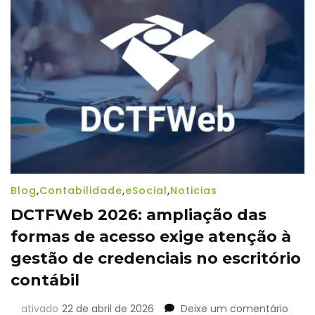
escritório
contábil
deve
se
preparar
Blog
,
Contabilidade
,
eSocial
,
Noticias
DCTFWeb 2026: ampliação das
formas de acesso exige atenção à
gestão de credenciais no escritório
contábil
em
ativado
22 de abril de 2026
Deixe um comentário